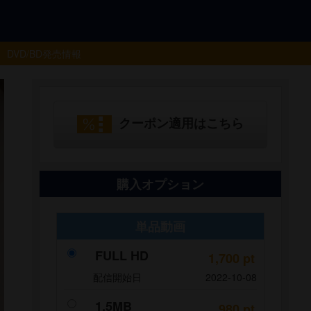
DVD/BD
発売情報
クーポン適用はこちら
購入オプション
単品動画
FULL HD
1,700
pt
配信開始日
2022-10-08
1.5MB
980
pt