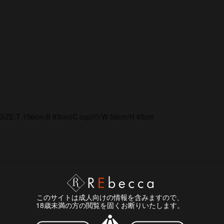
SIZE:T 156cm/B 83cm(C cup!!!)/W 59cm/H 85cm
このサイトは成人向けの情報を含みますので、
18歳未満の方の閲覧を固くお断りいたします。