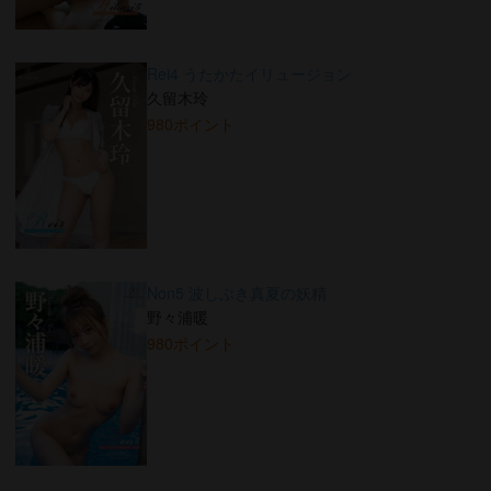
Rei4 うたかたイリュージョン
久留木玲
980ポイント
Non5 波しぶき真夏の妖精
野々浦暖
980ポイント