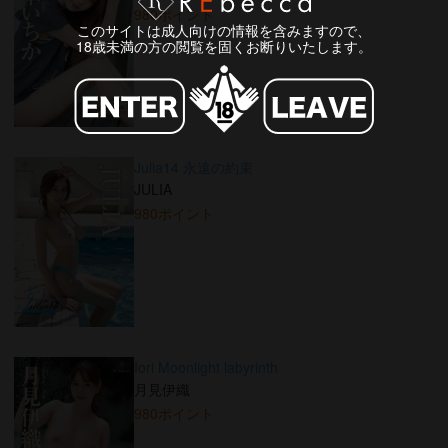
980ポイント
このサイトは成人向けの情報を含みますので、
18歳未満の方の閲覧を固くお断りいたします。
Julia14 永遠の約束
JULIA
980ポイント
Iori Moonlight labyrinth
月見伊織
980ポイント