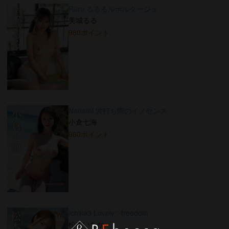
Ruru るるるルポルタージュ
美城るる
980ポイント
Nanami 波打ち際のイノセンス
小倉七海
980ポイント
Ichika3 Lovely♡freedom
松本いちか