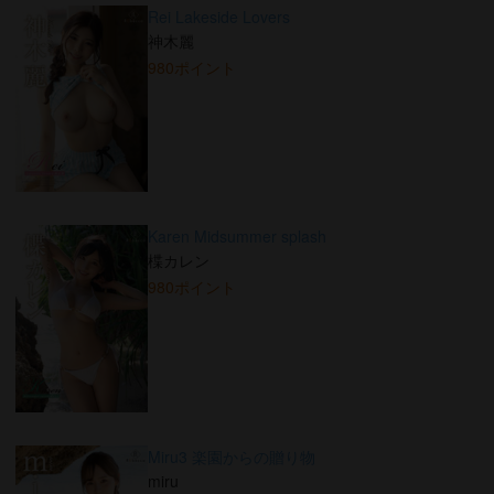
Rei Lakeside Lovers
神木麗
980ポイント
Karen Midsummer splash
楪カレン
980ポイント
Miru3 楽園からの贈り物
miru