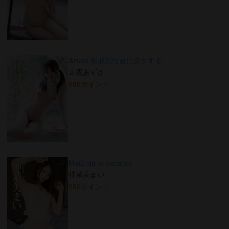
Azusa 無邪気な君に恋をする
東雲あずさ
980ポイント
Mai2 citrus vacation
神菜美まい
980ポイント