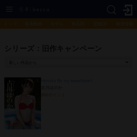
トップ
新着動画
モデル
単品DL
定額DL
発売情報
シリーズ：旧作キャンペーン
Honoka Be my sweetheart
古川ほのか
980ポイント