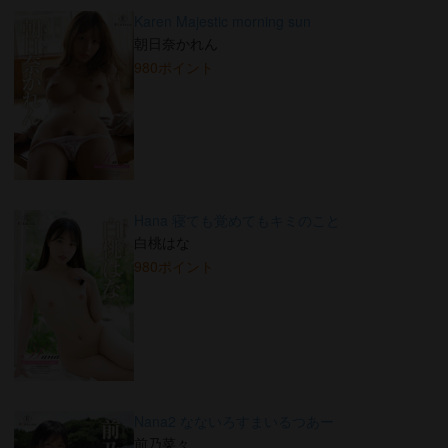
Karen Majestic morning sun
朝日奈かれん
980ポイント
Hana 寝ても覚めてもキミのこと
白桃はな
980ポイント
Nana2 なないろすまいるつあー
前乃菜々