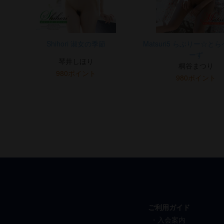
Shihori 淑女の季節
Matsuri5 らぶりー☆と
ーず
琴井しほり
桐谷まつり
980ポイント
980ポイント
ご利用ガイド
入会案内