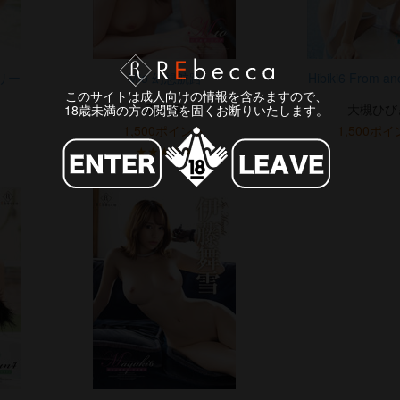
アリー
Mio 幻想航路
Hibiki6 From an
このサイトは成人向けの情報を含みますので、
石川澪
大槻ひび
18歳未満の方の閲覧を固くお断りいたします。
1,500ポイント
1,500ポ
★★★★★