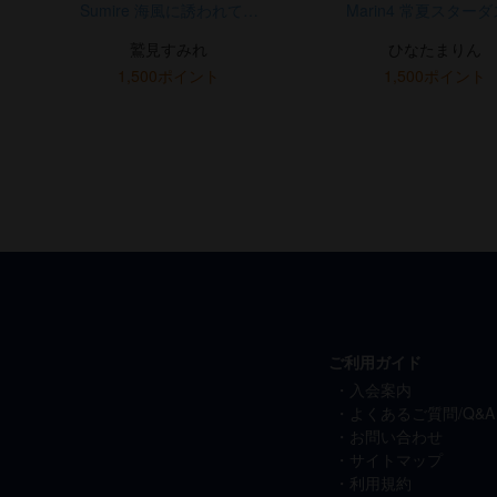
Sumire 海風に誘われて…
Marin4 常夏スター
鷲見すみれ
ひなたまりん
1,500ポイント
1,500ポイント
ご利用ガイド
入会案内
よくあるご質問/Q&A
お問い合わせ
サイトマップ
利用規約