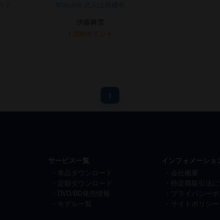
ダスト
Mayuki6 恋人は檸檬色
伊藤舞雪
1,500ポイント
1
サービス一覧
インフォメーショ
単品ダウンロード
会社概要
定額ダウンロード
特定商取引法に
DVD/BD発売情報
プライバシーポ
モデル一覧
サイトポリシー