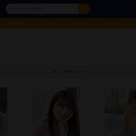
新着動画
モデル
単品DL
定額DL