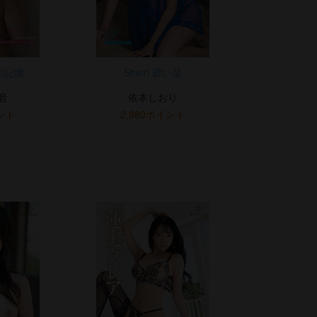
姿の記憶
Shiori 碧い栞
音
依本しおり
イント
2,980ポイント