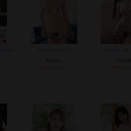
matics-
Yuna4 吐息の密室
Maina 舞い
椎名ゆな
白羽舞
2,980ポイント
2,980ポ