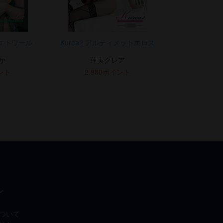
みエトワール
Kurea2 アルティメットエロス
か
蓮実クレア
イント
2,980ポイント
ン
ついて