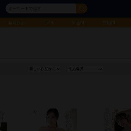
新着動画
モデル
単品DL
定額DL