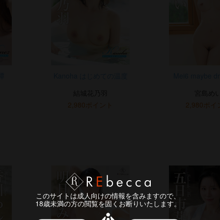
譚
Kanoha はじめての温度
Mei6 maybe d
結城花乃羽
宮島め
2,980ポイント
2,980ポ
このサイトは成人向けの情報を含みますので、
18歳未満の方の閲覧を固くお断りいたします。