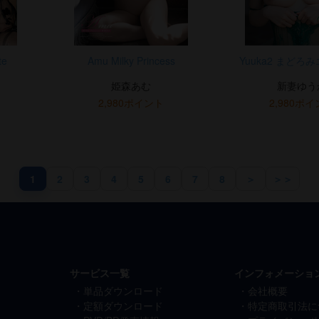
te
Amu Milky Princess
Yuuka2 まどろ
姫森あむ
新妻ゆう
2,980ポイント
2,980ポ
1
2
3
4
5
6
7
8
＞
＞＞
サービス一覧
インフォメーショ
単品ダウンロード
会社概要
定額ダウンロード
特定商取引法に