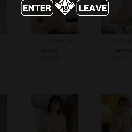
の蕾
Mituha2 Silent Evolution
Mei2 泡
明日葉みつは
五日市芽
2,980ポイント
2,980ポ