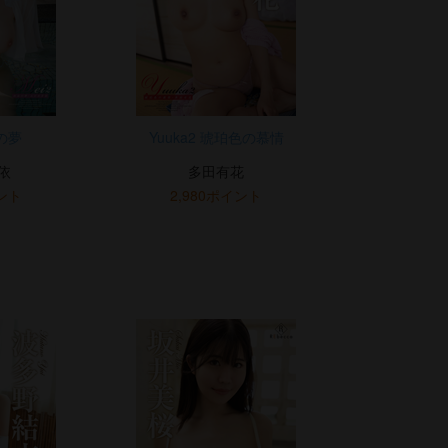
沫の夢
Yuuka2 琥珀色の慕情
依
多田有花
イント
2,980ポイント