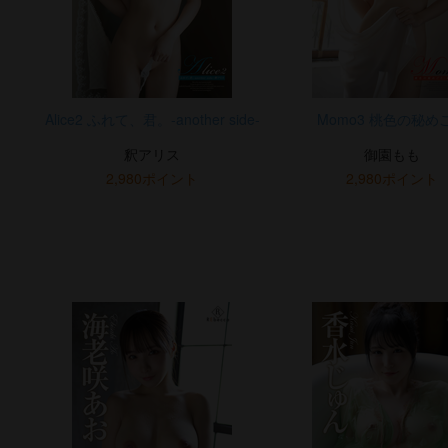
Alice2 ふれて、君。-another side-
Momo3 桃色の秘め
釈アリス
御園もも
2,980ポイント
2,980ポイント