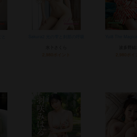
ごと
Sakura2 光の雫と刹那の呼吸
Yui8 The Magica
水卜さくら
波多野結
2,980ポイント
2,980ポ