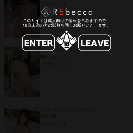
1,500ポイント
このサイトは成人向けの情報を含みますので、
18歳未満の方の閲覧を固くお断りいたします。
Rio sunrise the movie
朝日りお
1,500ポイント
Sayaka 白き砂浜と雪肌の美女
恵沙也香
1,500ポイント