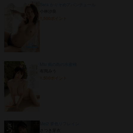
Sara かりそめアバンチュール
小林沙良
1,500ポイント
Miu 南の島の水蜜桃
有岡みう
1,500ポイント
Mei2 夢色リフレイン
さつき芽衣