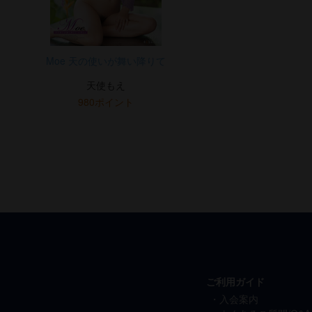
Moe 天の使いが舞い降りて
天使もえ
980ポイント
ご利用ガイド
入会案内