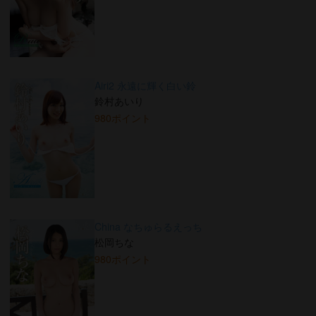
Airi2 永遠に輝く白い鈴
鈴村あいり
980ポイント
China なちゅらるえっち
松岡ちな
980ポイント