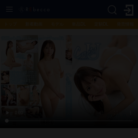
トップ
新着動画
モデル
単品DL
定額DL
発売情報