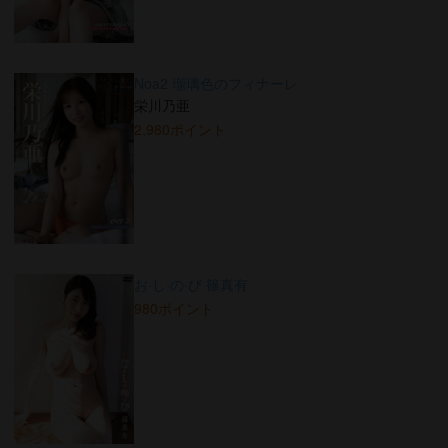
Noa2 瑠璃色のフィナーレ
栄川乃亜
2,980ポイント
お·し·の·び 篠真有
980ポイント