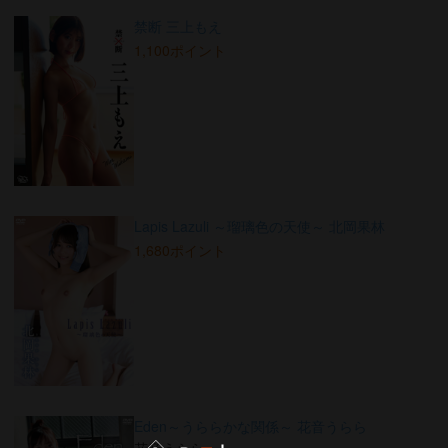
禁断 三上もえ
1,100ポイント
Lapis Lazuli ～瑠璃色の天使～ 北岡果林
1,680ポイント
Eden～うららかな関係～ 花音うらら