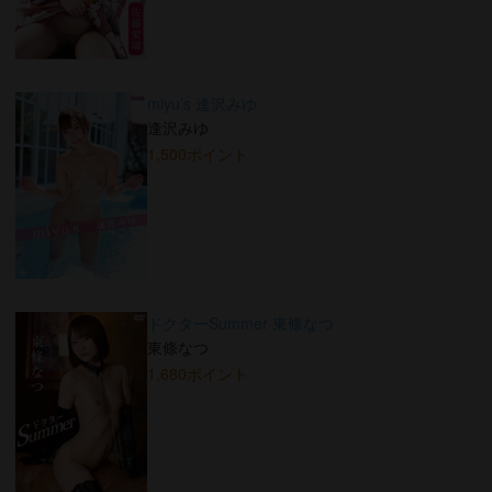
miyu’s 逢沢みゆ
逢沢みゆ
1,500ポイント
ドクターSummer 東條なつ
東條なつ
1,680ポイント