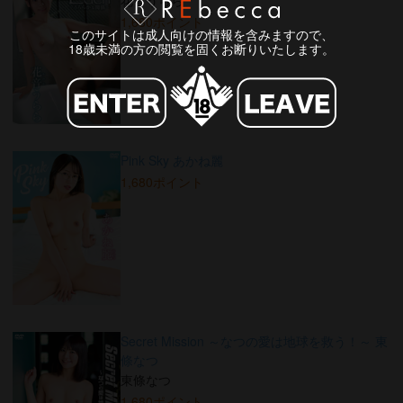
花音うらら
1,680ポイント
このサイトは成人向けの情報を含みますので、
18歳未満の方の閲覧を固くお断りいたします。
Pink Sky あかね麗
1,680ポイント
Secret Mission ～なつの愛は地球を救う！～ 東
條なつ
東條なつ
1,680ポイント