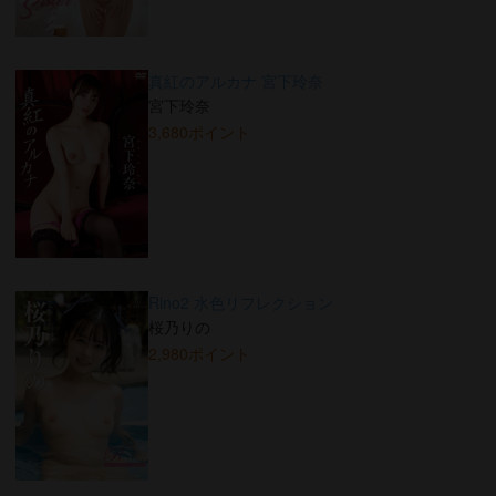
真紅のアルカナ 宮下玲奈
宮下玲奈
3,680ポイント
Rino2 水色リフレクション
桜乃りの
2,980ポイント