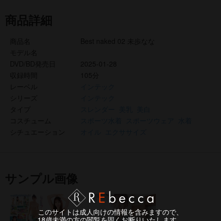
商品詳細
商品名
Best naked 02 未歩なな
モデル名
DVD/BD発売日
2025-01-28
収録時間
105分
レーベル
インテック
シリーズ
インテック
タイプ
スレンダー
美乳
美白
コスチューム
スポーツ水着
スポーツウェア
水着
シチュエーション
オイル
エクササイズ
サンプル画像
このサイトは成人向けの情報を含みますので、
18歳未満の方の閲覧を固くお断りいたします。