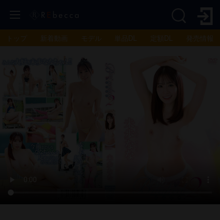
トップ
新着動画
モデル
単品DL
定額DL
発売情報