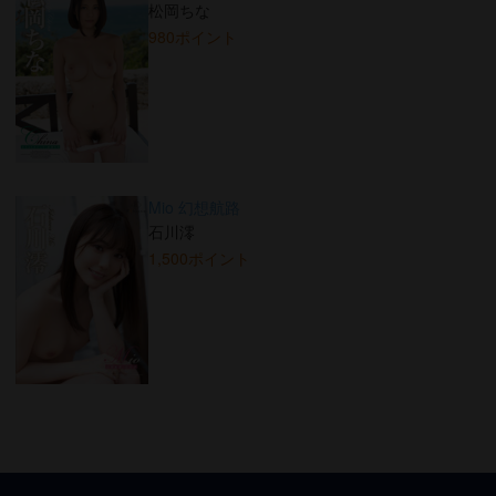
松岡ちな
980ポイント
Mio 幻想航路
石川澪
1,500ポイント