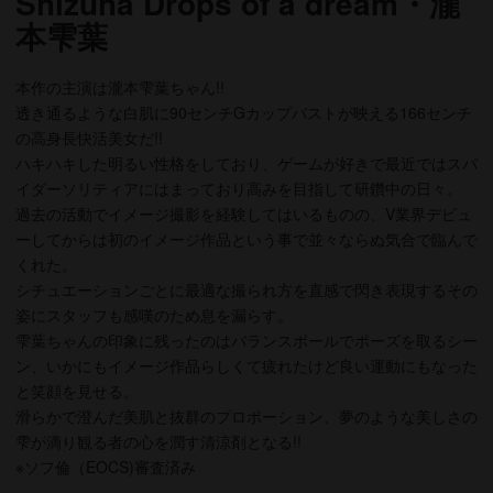
Shizuha Drops of a dream・瀧
本雫葉
本作の主演は瀧本雫葉ちゃん!!
透き通るような白肌に90センチGカップバストが映える166センチ
の高身長快活美女だ!!
ハキハキした明るい性格をしており、ゲームが好きで最近ではスパ
イダーソリティアにはまっており高みを目指して研鑽中の日々。
過去の活動でイメージ撮影を経験してはいるものの、V業界デビュ
ーしてからは初のイメージ作品という事で並々ならぬ気合で臨んで
くれた。
シチュエーションごとに最適な撮られ方を直感で閃き表現するその
姿にスタッフも感嘆のため息を漏らす。
雫葉ちゃんの印象に残ったのはバランスボールでポーズを取るシー
ン、いかにもイメージ作品らしくて疲れたけど良い運動にもなった
と笑顔を見せる。
滑らかで澄んだ美肌と抜群のプロポーション、夢のような美しさの
雫が滴り観る者の心を潤す清涼剤となる!!
※ソフ倫（EOCS)審査済み