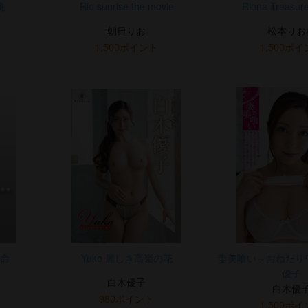
桃
Rio sunrise the movie
Riona Treasure
朝日りお
松本りお
1,500ポイント
1,500ポ
革命
Yuko 麗しき高嶺の花
妻美喰い～おねだり
優子
白木優子
白木優
980ポイント
1,500ポ