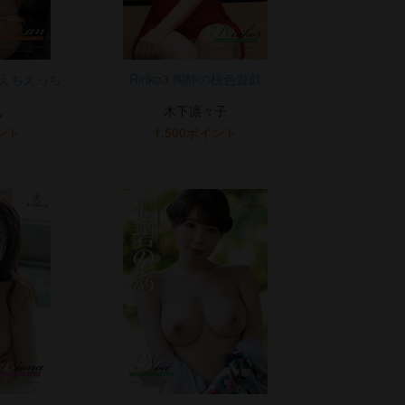
ちえちえっち
Ririko3 陶酔の桃色遊戯
ん
木下凛々子
イント
1,500ポイント