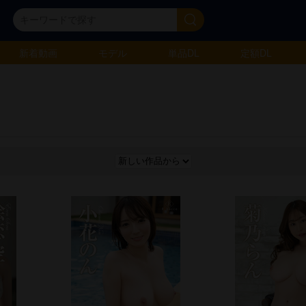
新着動画
モデル
単品DL
定額DL