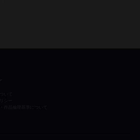
ン
ついて
リシー
・作品倫理基準について