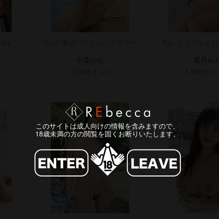
sky
Non2 海辺のワイルドフラワー
Ran イタズラえ
小花のん
菊乃ら
1,500ポイント
1,500ポ
このサイトは成人向けの情報を含みますので、
18歳未満の方の閲覧を固くお断りいたします。