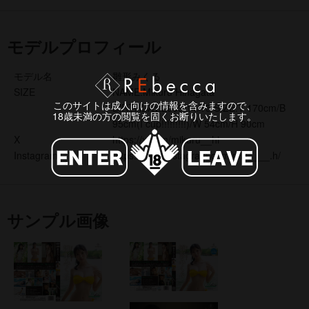
モデルプロフィール
モデル名
雛形みくる
SIZE
NAME:Mikuru Hinagata
このサイトは成人向けの情報を含みますので、
BIRTHDAY:2005/11/15 SIZE:T 170cm/B
18歳未満の方の閲覧を固くお断りいたします。
95cm(I cup!!!!!!!!!)/W 54cm/H 90cm
X
https://x.com/mikuru__hi
Instagram
https://www.instagram.com/mkl____.h/
サンプル画像