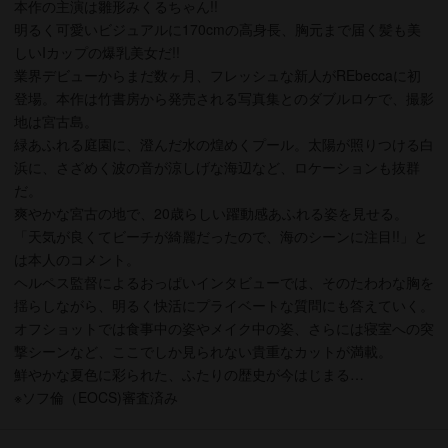
本作の主演は雛形みくるちゃん!!
明るく可愛いビジュアルに170cmの高身長、胸元まで届く髪も美
しいIカップの爆乳美女だ!!
業界デビューからまだ数ヶ月、フレッシュな新人がREbeccaに初
登場。本作は竹書房から発売される写真集とのダブルロケで、撮影
地は宮古島。
緑あふれる庭園に、澄んだ水の煌めくプール。太陽が照りつける白
浜に、さざめく波の音が涼しげな海辺など、ロケーションも抜群
だ。
爽やかな宮古の地で、20歳らしい躍動感あふれる姿を見せる。
「天気が良くてビーチが綺麗だったので、海のシーンに注目!!」と
は本人のコメント。
ヘルペス監督によるおっぱいインタビューでは、そのたわわな胸を
揺らしながら、明るく快活にプライベートな質問にも答えていく。
オフショットでは食事中の姿やメイク中の姿、さらには寝室への突
撃シーンなど、ここでしか見られない貴重なカットが満載。
鮮やかな夏色に彩られた、ふたりの歴史が今はじまる…
※ソフ倫（EOCS)審査済み