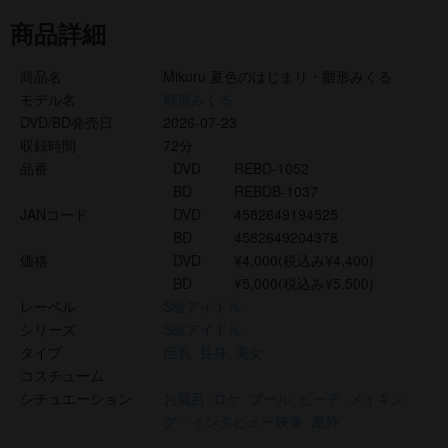
商品詳細
商品名
Mikuru 夏色のはじまり・雛形みくる
モデル名
雛形みくる
DVD/BD発売日
2026-07-23
収録時間
72分
品番
DVD
REBD-1052
BD
REBDB-1037
JANコード
DVD
4582649194525
BD
4582649204378
価格
DVD
¥4,000(税込み¥4,400)
BD
¥5,000(税込み¥5,500)
レーベル
S級アイドル
シリーズ
S級アイドル
タイプ
巨乳
長身
美女
コスチューム
シチュエーション
お風呂
ロケ
プール
ビーチ
メイキン
グ・インタビュー映像
屋外