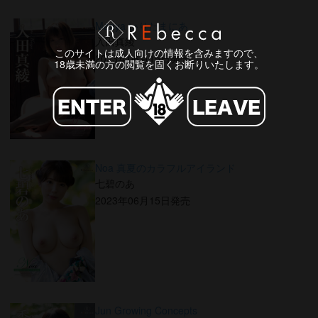
Maaya いりたまにあ
入田真綾
このサイトは成人向けの情報を含みますので、
2023年06月15日発売
18歳未満の方の閲覧を固くお断りいたします。
Noa 真夏のカラフルアイランド
七碧のあ
2023年06月15日発売
Jun Growing Concepts