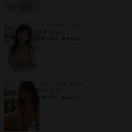
Riona Treasure leisure
松本りおな
2023年07月06日発売
Tsumugi5 Fateful Lover
明里つむぎ
2023年07月06日発売