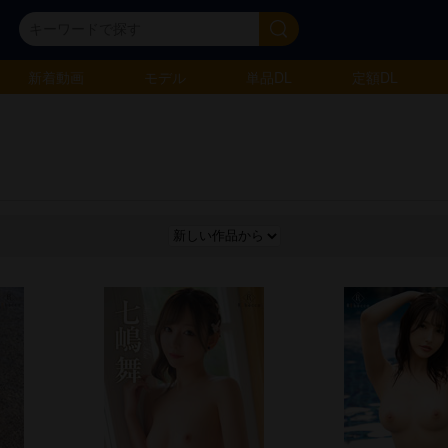
新着動画
モデル
単品DL
定額DL