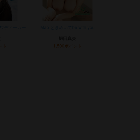
サワディーカー
Mao ときめいてbe with you
な
堀田真央
イント
1,500ポイント