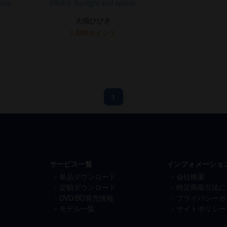
sive
Hibiki9 Sunlight and splash
大槻ひびき
1,500ポイント
1
サービス一覧
インフォメーショ
単品ダウンロード
会社概要
定額ダウンロード
特定商取引法に
DVD/BD発売情報
プライバシーポ
モデル一覧
サイトポリシー