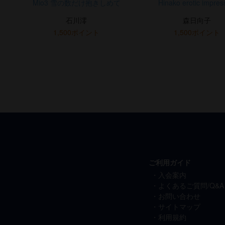
Mio3 雪の数だけ抱きしめて
Hinako erotic impres
石川澪
森日向子
1,500ポイント
1,500ポイント
ご利用ガイド
入会案内
よくあるご質問/Q&A
お問い合わせ
サイトマップ
利用規約