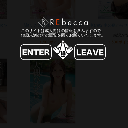
ion-
Mai3 きまぐれプリティキャット
Kana2 南の島から
このサイトは成人向けの情報を含みますので、
18歳未満の方の閲覧を固くお断りいたします。
七嶋舞
森沢か
1,500ポイント
1,500ポ