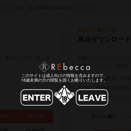
ていない方は、先に無料会員登録を行ってください。
作品ごとに選びたい方
単品ダウンロード
す。初めての方や、たくさ
お気に入りのコンテンツを
3MBコンテンツもご用意
このサイトは成人向けの情報を含みますので、
ポイントを購入して作
18歳未満の方の閲覧を固くお断りいたします。
見たい作品だけを個別
高画質の3MBコンテン
日間
180日間
ポイント購入
80円
14,980円