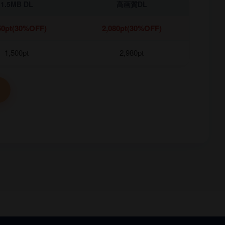
1.5MB DL
高画質DL
50pt(30%OFF)
2,080pt(30%OFF)
1,500pt
2,980pt