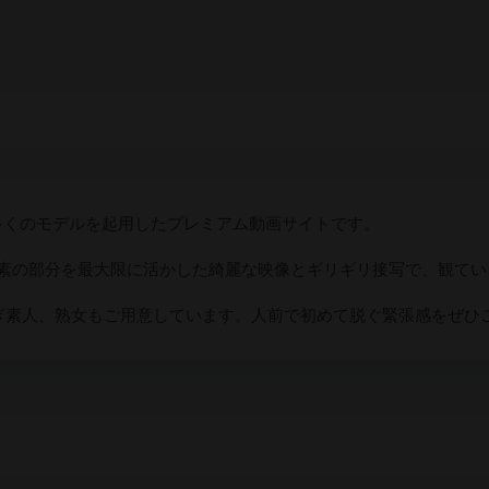
で多くのモデルを起用したプレミアム動画サイトです。
の素の部分を最大限に活かした綺麗な映像とギリギリ接写で、観て
初脱ぎ素人、熟女もご用意しています。人前で初めて脱ぐ緊張感をぜひ