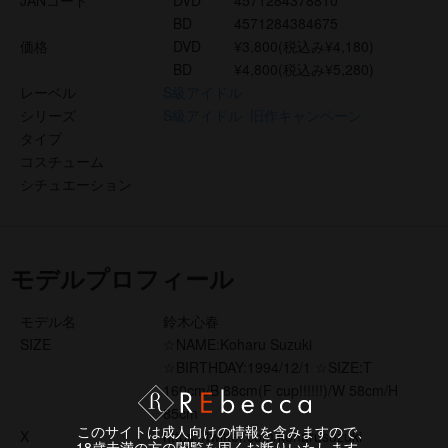
JANコード
DVD
4571284378810
BD
4571284384675
価格
DVD
¥3,800(税込み¥4,180)
BD
¥4,800(税込み¥5,280)
レーベル
S級アイドル
シリーズ
S級アイドル
旧作キャンペーン
タイプ
コスチューム
シチュエーション
モデルプロフィール
モデル名
鈴木心春
SIZE
☆NAME:Koharu Suzuki
☆BIRTHDAY:1994/12/1 ☆SIZE:T
160cm/B 88cm(F cup!!!!!!)/W 58cm/H
85cm
このサイトは成人向けの情報を含みますので、
X
https://twitter.com/koharusuzuki
18歳未満の方の閲覧を固くお断りいたします。