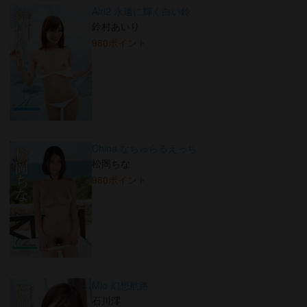
Airi2 永遠に輝く白い鈴
鈴村あいり
980ポイント
China なちゅらるえっち
松岡ちな
980ポイント
Mio 幻想航路
石川澪