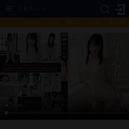
トップ
新着動画
モデル
単品DL
定額DL
発売情報