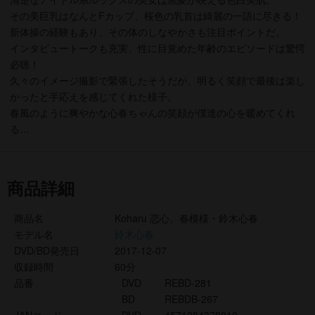
その美巨乳はなんとFカップ、桜色の乳首は綺麗の一語に尽きる！
新体操の経験もあり、その体のしなやかさも注目ポイントだ。
インタビュートークも充実、性に目覚めた年齢のエピソードは驚愕
必聴！
久々のイメージ撮影で緊張したそうだが、明るく笑顔で最後は楽し
かったと手応えを感じてくれた様子。
春風のように爽やかな心春ちゃんの笑顔が僕達の心を暖めてくれ
る…
商品詳細
商品名
Koharu 恋心、春模様・鈴木心春
モデル名
鈴木心春
DVD/BD発売日
2017-12-07
収録時間
60分
品番
DVD
REBD-281
BD
REBDB-267