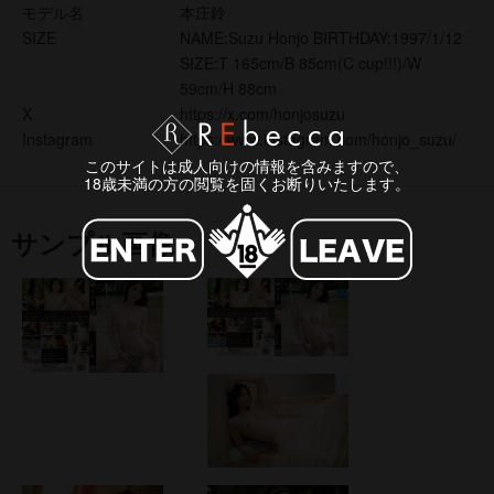
モデル名
本庄鈴
SIZE
NAME:Suzu Honjo BIRTHDAY:1997/1/12
SIZE:T 165cm/B 85cm(C cup!!!)/W
59cm/H 88cm
X
https://x.com/honjosuzu
Instagram
https://www.instagram.com/honjo_suzu/
このサイトは成人向けの情報を含みますので、
18歳未満の方の閲覧を固くお断りいたします。
サンプル画像