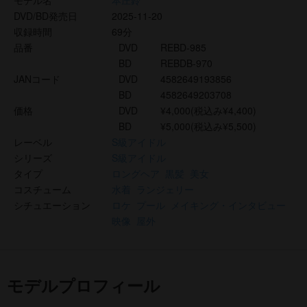
モデル名
本庄鈴
DVD/BD発売日
2025-11-20
収録時間
69分
品番
DVD
REBD-985
BD
REBDB-970
JANコード
DVD
4582649193856
BD
4582649203708
価格
DVD
¥4,000(税込み¥4,400)
BD
¥5,000(税込み¥5,500)
レーベル
S級アイドル
シリーズ
S級アイドル
タイプ
ロングヘア
黒髪
美女
コスチューム
水着
ランジェリー
シチュエーション
ロケ
プール
メイキング・インタビュー
映像
屋外
モデルプロフィール