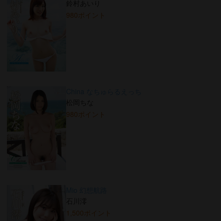
鈴村あいり
980ポイント
China なちゅらるえっち
松岡ちな
980ポイント
Mio 幻想航路
石川澪
1,500ポイント