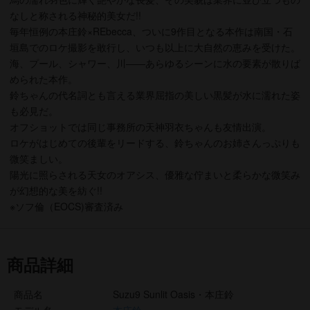
なしと称される神秘的美女だ!!
毎年恒例の本庄鈴×REbecca、ついに9作目となる本作は南国・石
垣島でのロケ撮影を敢行し、いつも以上に大自然の恵みを受けた。
海、プール、シャワー、川――あらゆるシーンに水の要素が散りば
められた本作。
鈴ちゃんの代名詞とも言える業界屈指の美しい黒髪が水に濡れた姿
も必見だ。
オフショットでは同じ事務所の天神羽衣ちゃんも友情出演。
ロケがはじめての後輩をリードする、鈴ちゃんのお姉さんっぷりも
微笑ましい。
陽光に照らされる天女のオアシス、優雅な佇まいと柔らかな微笑み
が幻想的な美を紡ぐ!!
※ソフ倫（EOCS)審査済み
商品詳細
商品名
Suzu9 Sunlit Oasis・本庄鈴