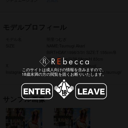
シチュエーション
お風呂
モデルプロフィール
モデル名
明里つむぎ
SIZE
NAME:Tsumugi Akari
BIRTHDAY:1998/3/31 SIZE:T 155cm/B
80cm(B cup!!)/W 58cm/H 83cm
X
https://x.com/akari_tsumugi__
このサイトは成人向けの情報を含みますので、
Instagram
https://www.instagram.com/akari.tsumugi/
18歳未満の方の閲覧を固くお断りいたします。
サンプル画像