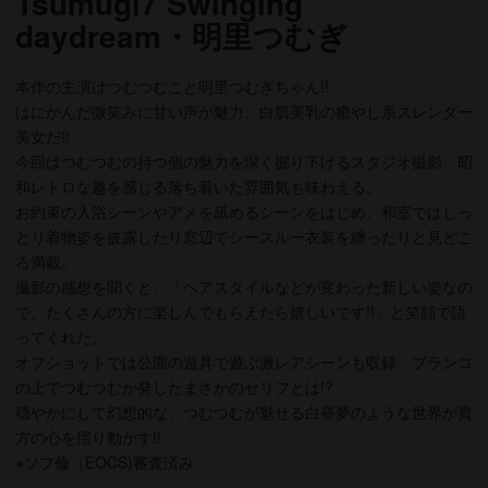
Tsumugi7 Swinging
daydream・明里つむぎ
本作の主演はつむつむこと明里つむぎちゃん!!
はにかんだ微笑みに甘い声が魅力、白肌美乳の癒やし系スレンダー
美女だ!!
今回はつむつむの持つ個の魅力を深く掘り下げるスタジオ撮影、昭
和レトロな趣を感じる落ち着いた雰囲気も味わえる。
お約束の入浴シーンやアメを舐めるシーンをはじめ、和室ではしっ
とり着物姿を披露したり窓辺でシースルー衣装を纏ったりと見どこ
ろ満載。
撮影の感想を聞くと、「ヘアスタイルなどが変わった新しい姿なの
で、たくさんの方に楽しんでもらえたら嬉しいです!!」と笑顔で語
ってくれた。
オフショットでは公園の遊具で遊ぶ激レアシーンも収録、ブランコ
の上でつむつむが発したまさかのセリフとは!?
穏やかにして幻想的な、つむつむが魅せる白昼夢のような世界が貴
方の心を揺り動かす!!
※ソフ倫（EOCS)審査済み