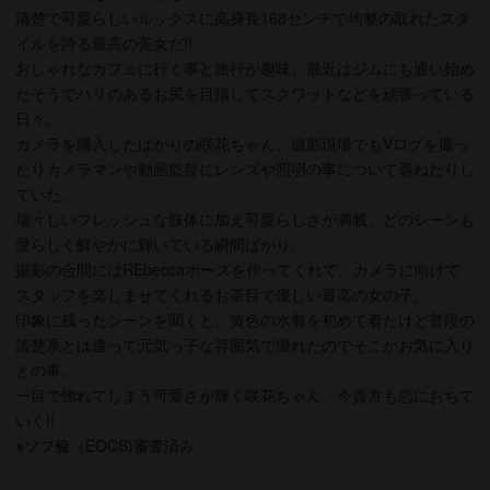
清楚で可愛らしいルックスに高身長168センチで均整の取れたスタ
イルを誇る最高の美女だ!!
おしゃれなカフェに行く事と旅行が趣味、最近はジムにも通い始め
たそうでハリのあるお尻を目指してスクワットなどを頑張っている
日々。
カメラを購入したばかりの咲花ちゃん、撮影現場でもVログを撮っ
たりカメラマンや動画監督にレンズや照明の事について尋ねたりし
ていた。
瑞々しいフレッシュな肢体に加え可愛らしさが満載、どのシーンも
愛らしく鮮やかに輝いている瞬間ばかり。
撮影の合間にはREbeccaポーズを作ってくれて、カメラに向けて
スタッフを楽しませてくれるお茶目で優しい最高の女の子。
印象に残ったシーンを聞くと、黄色の水着を初めて着たけど普段の
清楚系とは違って元気っ子な雰囲気で撮れたのでそこがお気に入り
との事。
一目で惚れてしまう可愛さが輝く咲花ちゃん、今貴方も恋におちて
いく!!
※ソフ倫（EOCS)審査済み