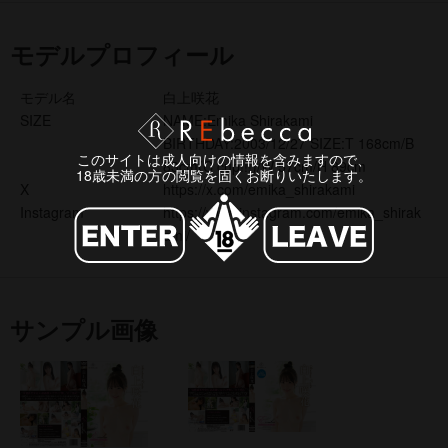
モデルプロフィール
モデル名
白上咲花
SIZE
NAME:Emika Shirakami
BIRTHDAY:2003/12/27 SIZE:T 168cm/B
このサイトは成人向けの情報を含みますので、
83cm(C cup!!!)/W 57cm/H 89cm
18歳未満の方の閲覧を固くお断りいたします。
X
https://x.com/emika_shirakami
Instagram
https://www.instagram.com/emika_shirak
ami/
サンプル画像