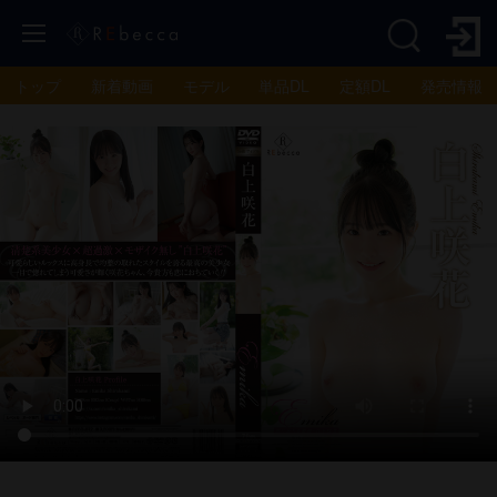
トップ
新着動画
モデル
単品DL
定額DL
発売情報