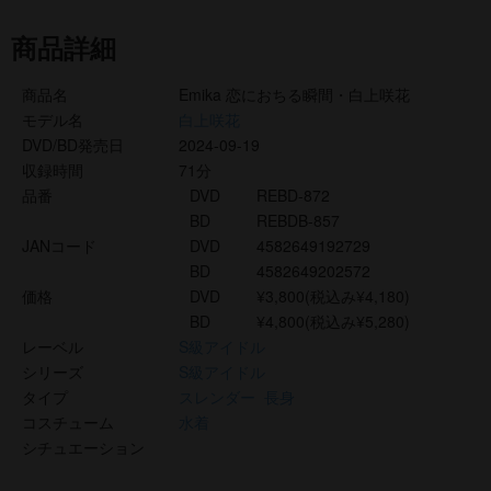
商品詳細
商品名
Emika 恋におちる瞬間・白上咲花
モデル名
白上咲花
DVD/BD発売日
2024-09-19
収録時間
71分
品番
DVD
REBD-872
BD
REBDB-857
JANコード
DVD
4582649192729
BD
4582649202572
価格
DVD
¥3,800(税込み¥4,180)
BD
¥4,800(税込み¥5,280)
レーベル
S級アイドル
シリーズ
S級アイドル
タイプ
スレンダー
長身
コスチューム
水着
シチュエーション