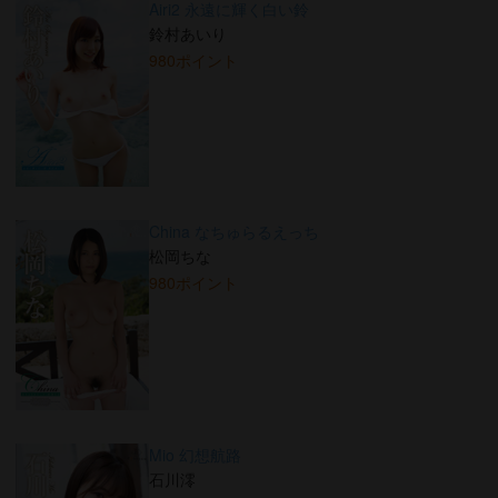
Airi2 永遠に輝く白い鈴
鈴村あいり
980ポイント
China なちゅらるえっち
松岡ちな
980ポイント
Mio 幻想航路
石川澪