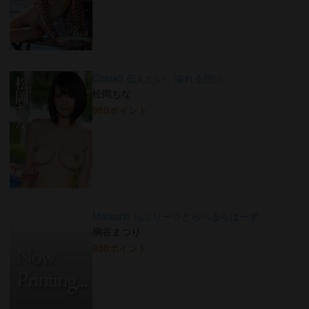
China3 伝えたい、溢れる想い
松岡ちな
980ポイント
Matsuri5 らぶりー☆とらべるらばーず
桐谷まつり
980ポイント