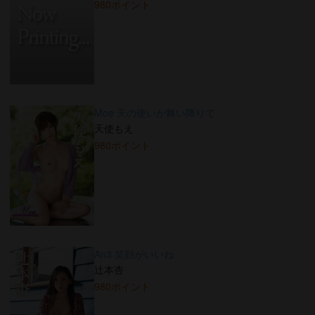
980ポイント
Moe 天の使いが舞い降りて
天使もえ
980ポイント
An3 笑顔がいいね
辻本杏
980ポイント