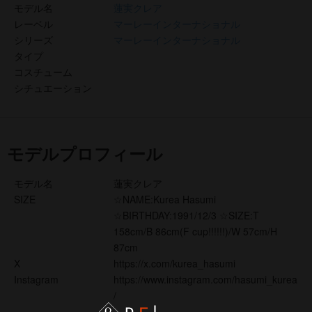
モデル名
蓮実クレア
レーベル
マーレーインターナショナル
シリーズ
マーレーインターナショナル
タイプ
コスチューム
シチュエーション
モデルプロフィール
モデル名
蓮実クレア
SIZE
☆NAME:Kurea Hasumi
☆BIRTHDAY:1991/12/3 ☆SIZE:T
158cm/B 86cm(F cup!!!!!!)/W 57cm/H
87cm
X
https://x.com/kurea_hasumi
Instagram
https://www.instagram.com/hasumi_kurea
/